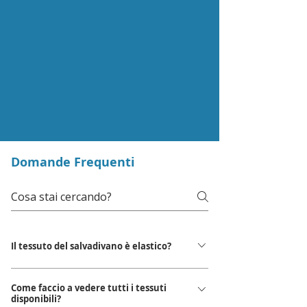
Domande Frequenti
Il tessuto del salvadivano è elastico?
No. Non è necessario che lo sia, perchè viene
Come faccio a vedere tutti i tessuti
realizzato su misura. Altre informazioni: I tessuti
disponibili?