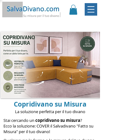
Promo:
Sconto -20€ | Spedizione Gratis
|
Garanzia
Soddisfatto o Rimborsato |
Scopri
Copridivano su Misura
La soluzione perfetta per il tuo divano
Stai cercando un
copridivano su misura
?
Ecco la soluzione: COVER il
Salvadivano "Fatto su
Misura"
per il tuo divano!