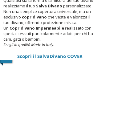
Qualsiasi sia la forma o la misura del tuo divano
realizziamo il tuo
Salva Divano
personalizzato.
Non una semplice copertura universale, ma un
esclusivo
copridivano
che veste e valorizza il
tuo divano, offrendo protezione mirata.
Un
Copridivano Impermeabile
realizzato con
speciali tessuti particolarmente adatti per chi ha
cani, gatti o bambini. ​
Scegli la qualità Made in Italy.
Scopri il SalvaDivano COVER