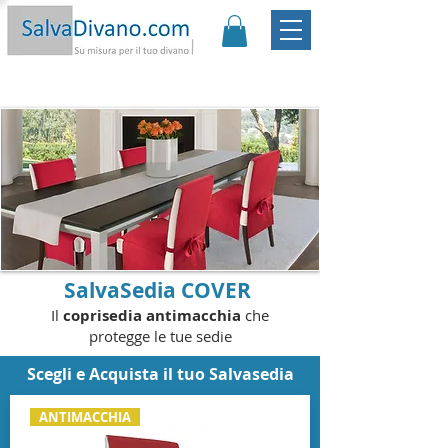
Promo:
Sconto -20€ | Spedizione Gratis
|
Garanzia
Soddisfatto o Rimborsato |
Scopri
SalvaSedia COVER
Il
coprisedia antimacchia
che
protegge le tue sedie
Scegli e Acquista il tuo Salvasedia
ANTIMACCHIA