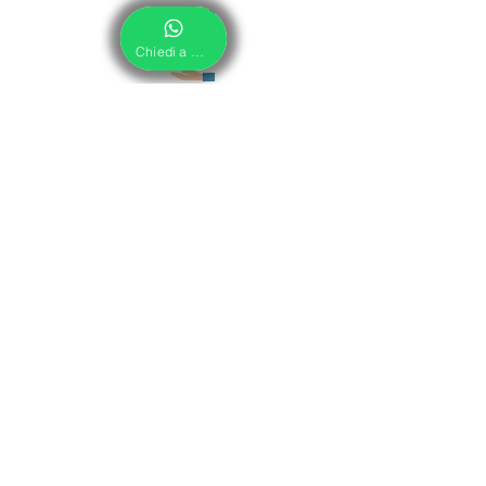
Chiedi a Noi
Pagamento alla Consegna
Paga comodamente al corriere alla consegna,
non paghi extra.
Servizio su Misura
Solo con noi tutti i prodotti sono
personalizzabili su misura per te!
Pagamenti con carte Sicuri
Tutti i pagamenti sono sicuri, usiamo solo
certificati garantiti.
Servizio Clienti