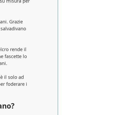
 su misura per 
ani. Grazie 
l salvadivano 
lcro rende il 
e fascette lo 
ani.
è il solo ad 
er foderare i 
vano?