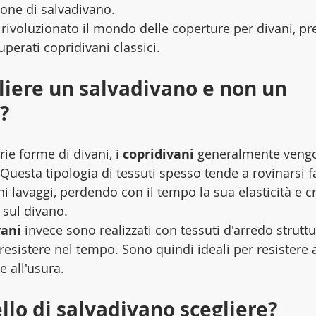
ione di salvadivano.
 rivoluzionato il mondo delle coperture per divani, pr
perati copridivani classici. 
liere un salvadivano e non un 
?
rie forme di divani, i 
copridivani
 generalmente vengon
. Questa tipologia di tessuti spesso tende a rovinarsi f
ni lavaggi, perdendo con il tempo la sua elasticità e 
o sul divano.
vani
 invece sono realizzati con tessuti d'arredo struttu
esistere nel tempo. Sono quindi ideali per resistere a
e all'usura.
lo di salvadivano scegliere?