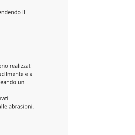
endendo il 
o realizzati 
acilmente e a 
creando un 
rati 
lle abrasioni, 