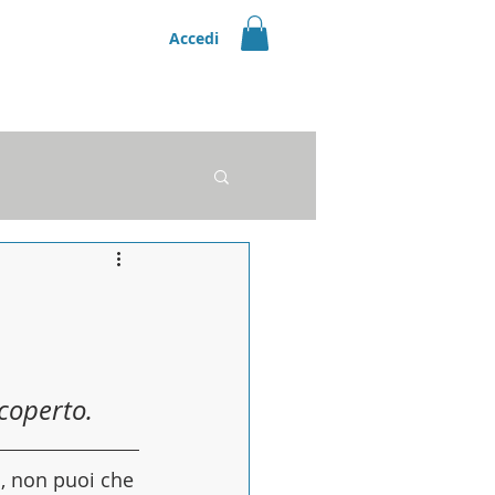
Accedi
orsato |
Scopri
 coperto.
o, non puoi che 