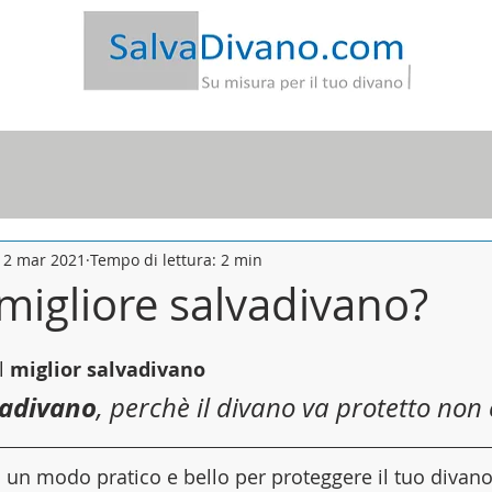
-20€ | Spedizione Gratis
|
Garanzia
Soddisfatto o Rimb
12 mar 2021
Tempo di lettura: 2 min
 migliore salvadivano?
l 
miglior salvadivano
vadivano
, perchè il divano va protetto non
di un modo pratico e bello per proteggere il tuo divan