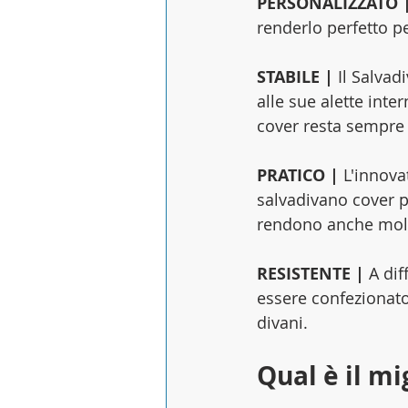
PERSONALIZZATO |
renderlo perfetto pe
STABILE | 
Il Salvad
alle sue alette inte
cover resta sempre 
PRATICO | 
L'innova
salvadivano cover pr
rendono anche molto
RESISTENTE | 
A dif
essere confezionato 
divani.
Qual è il mi