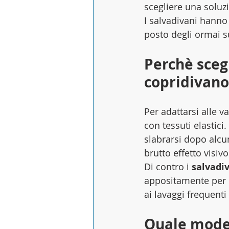
scegliere una soluz
I salvadivani hanno
posto degli ormai su
Perchè sceg
copridivano
Per adattarsi alle va
con tessuti elastici
slabrarsi dopo alcu
brutto effetto visiv
Di contro i 
salvadi
appositamente per r
ai lavaggi frequenti 
Quale model