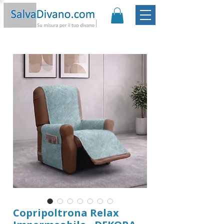
Promo:
Sconto -20€ | Spedizione Gratis
|
Garanzia
Soddisfatto o Rimborsato |
Scopri
Copripoltrona Relax