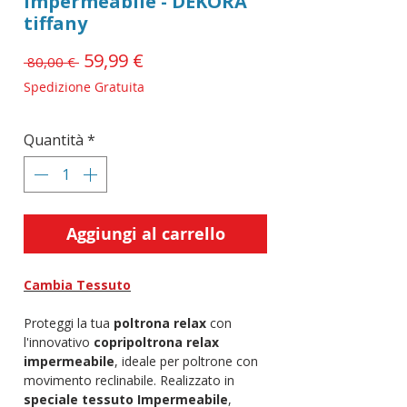
Impermeabile - DEKORA
tiffany
Prezzo
59,99 €
Prezzo
 80,00 € 
scontato
regolare
Spedizione Gratuita
Quantità
*
Aggiungi al carrello
Cambia Tessuto
Proteggi la tua
poltrona relax
con
l'innovativo
copripoltrona relax
impermeabile
, ideale per poltrone con
movimento reclinabile. Realizzato in
speciale tessuto Impermeabile
,