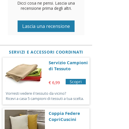
Dicci cosa ne pensi. Lascia una
PRODOTTO
: Made in Italy
e pratiche per avere tutto a
recensione prima degli altri.
portata di mano.
MODALITA' DI LAVAGGIO
:
ADATTABILE
: segue il
Lascia una recensione
Lavabile in lavatrice a 30° - E'
movimento della poltrona
possibile usare l'asciugatrice.
TRATTAMENTO IMPERMEABILE
:
Dopo il lavaggio si consiglia di
SERVIZI E ACCESSORI COORDINATI
stirare il tessuto al rovescio per
riattivare il trattamento
Servizio Campioni
impermeabile.
di Tessuto
CONSIGLI DI MANUTENZIONE
:
Scopri
Non lavare con detersivi
€ 6,99
aggressivi o molto forti.
Vorresti vedere il tessuto da vicino?
Ricevi a casa 5 campioni di tessuti a tua scelta.
Coppia Federe
CopriCuscini