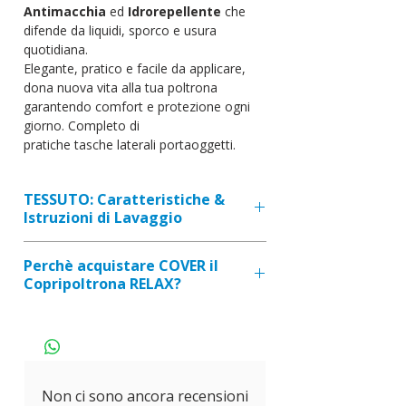
Antimacchia
ed
Idrorepellente
che
difende da liquidi, sporco e usura
quotidiana.
Elegante, pratico e facile da applicare,
dona nuova vita alla tua poltrona
garantendo comfort e protezione ogni
giorno. Completo di
pratiche tasche laterali portaoggetti.
TESSUTO: Caratteristiche &
Istruzioni di Lavaggio
TRATTAMENTO
: ANTIMACCHIA
Perchè acquistare COVER il
(impermeabile ed idrorepellente)
Copripoltrona RELAX?
COMPOSIZIONE
: 55 % cotone -
45 % poliestere
TESSUTO SPECIALE
: creato per
CARATTERISTICHE
: Alta qualità.
resistere agli strappi e usura.
Resistente agli strappi, non
IMPERMEABILE
: ideale per
scambia, non perde colore, no
proteggere con sicurezza.
Non ci sono ancora recensioni
pilling. - Peso: 280 grs/mq
TASCHE PORTAOGETTI
: comode