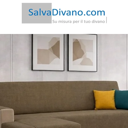
-20€ | Spedizione Gratis
|
Garanzia
Soddisfatto o Rimb