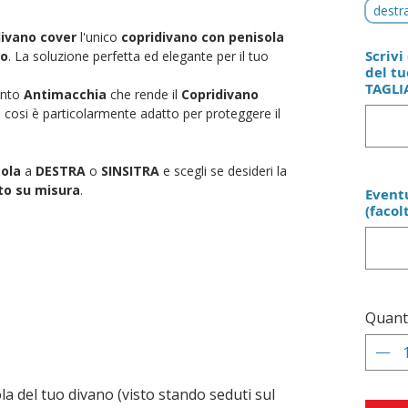
destr
ivano cover
l'unico
copridivano con penisola
Scrivi 
no
. La soluzione perfetta ed elegante per il tuo
del tu
TAGLIA
ento
Antimacchia
che rende il
Copridivano
e
cosi è particolarmente adatto per proteggere il
sola
a
DESTRA
o
SINSITRA
e scegli se desideri la
to su misura
.
Eventu
(facol
Quant
ola del tuo divano (visto stando seduti sul