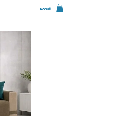
Accedi
orsato |
Scopri