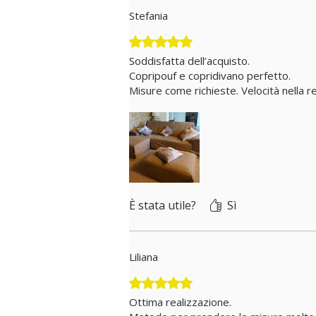
Stefania
Valutazione 5 stelle su 5.
Soddisfatta dell’acquisto.
Copripouf e copridivano perfetto.
Misure come richieste. Velocità nella r
È stata utile?
Sì
Liliana
Valutazione 5 stelle su 5.
Ottima realizzazione.