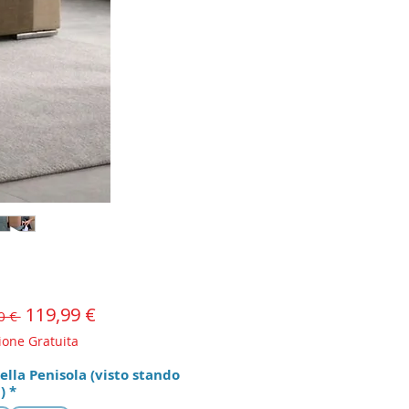
Prezzo
119,99 €
Prezzo
0 € 
scontato
regolare
ione Gratuita
ella Penisola (visto stando
)
*