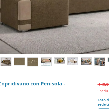
opridivano con Penisola -
 140,0
Spediz
lutazione è 5.0 su cinque stelle
Lato d
seduti