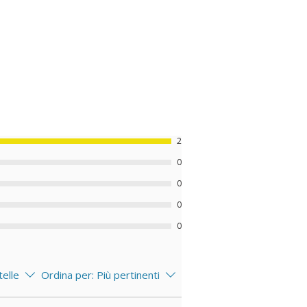
2
0
0
0
0
telle
Ordina per:
Più pertinenti