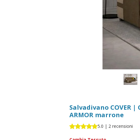
Salvadivano COVER | C
ARMOR marrone
Sulla base di 2 recensioni, la va
5.0 | 2 recensioni
Cambia Tessuto