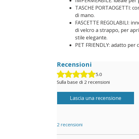
IMPERMEABILE: ideale per 
TASCHE PORTAOGETTI: comod
di mano.
FASCETTE REGOLABILI: innov
di velcro a strappo, per apr
stile elegante.
PET FRIENDLY: adatto per chi
Recensioni
Valutazione 5 stelle su 5.
5.0
Sulla base di 2 recensioni
Lascia una recensione
2 recensioni