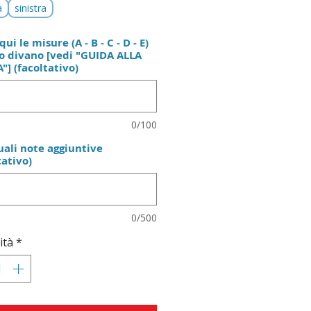
a
sinistra
qui le misure (A - B - C - D - E)
o divano [vedi "GUIDA ALLA
"] (facoltativo)
0/100
ali note aggiuntive
tativo)
0/500
ità
*