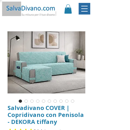
Promo:
Sconto -20€ | Spedizione Gratis
|
Garanzia
Soddisfatto o Rimborsato |
Scopri
Salvadivano COVER |
Copridivano con Penisola
- DEKORA tiffany