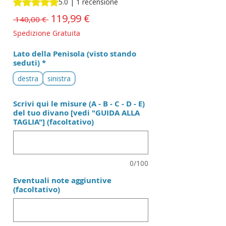
Sulla base di 1 recensione, la valutazione è 5.0 su cinque st
5.0 | 1 recensione
Prezzo
119,99 €
Prezzo
 140,00 € 
scontato
regolare
Spedizione Gratuita
Lato della Penisola (visto stando
seduti)
*
destra
sinistra
Scrivi qui le misure (A - B - C - D - E)
del tuo divano [vedi "GUIDA ALLA
TAGLIA"] (facoltativo)
0/100
Eventuali note aggiuntive
(facoltativo)