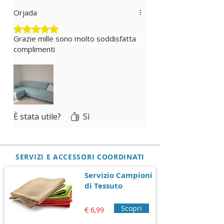
Tipologia STANDARD
: Se non
Orjada
richiedi la personalizzazione lascia
vuoto il campo e sarà fatto nelle
Valutazione 5 stelle su 5.
misure standard: A: 210 cm - B: 140
Grazie mille sono molto soddisfatta
cm - C: 70 cm - D: 65 cm - E: 90 cm.
complimenti
È stata utile?
Sì
SERVIZI E ACCESSORI COORDINATI
Servizio Campioni
di Tessuto
Scopri
€ 6,99