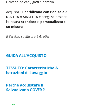
il divano da cani, gatti e bambini.
Acquista il
Copridivano con Penisola
a
DESTRA
o
SINSITRA
e scegli se desideri
la misura
standard
o
personalizzato
su misura
.
Il Servizio su Misura è Gratis!
GUIDA ALL'ACQUISTO
ISTRUZIONI:
TESSUTO: Caratteristiche &
1.
Seleziona il lato della penisola del
Istruzioni di Lavaggio
tuo divano (visto stando seduti sul
divano);
TRATTAMENTO: ANTIMACCHIA
Perché acquistare il
2.
Scrivi le misure del tuo divano
(impermeabile ed idrorepellente)
Salvadivano COVER ?
[vedi "GUIDA ALLA TAGLIA"]. Nella
COMPOSIZIONE: 55 % cotone -
foto dimostrativa troverai indicate
45 % poliestere
FATTO SU MISURA: per essere
le misure A - B - C - D - E, rilevale
CARATTERISTICHE: Alta qualità.
perfetto per il tuo divano.