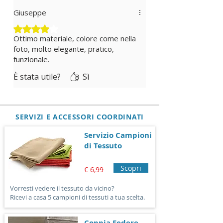
Tipologia STANDARD
: Se non
Giuseppe
richiedi la personalizzazione lascia
vuoto il campo e sarà fatto nelle
Valutazione 4 stelle su 5.
misure standard: A: 210 cm - B: 140
Ottimo materiale, colore come nella
cm - C: 70 cm - D: 65 cm - E: 90 cm.
foto, molto elegante, pratico,
funzionale.
È stata utile?
Sì
SERVIZI E ACCESSORI COORDINATI
Servizio Campioni
di Tessuto
Scopri
€ 6,99
Vorresti vedere il tessuto da vicino?
Ricevi a casa 5 campioni di tessuti a tua scelta.
Coppia Federe