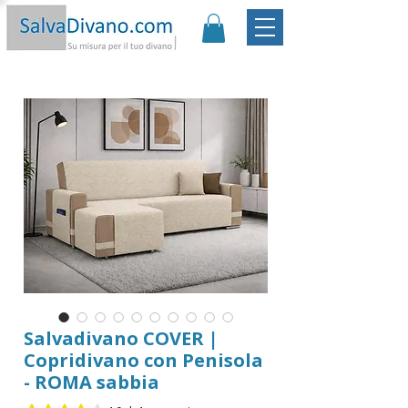
Promo:
Sconto -20€ | Spedizione Gratis
|
Garanzia
Soddisfatto o Rimborsato |
Scopri
Salvadivano COVER |
Copridivano con Penisola
- ROMA sabbia