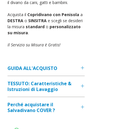
il divano da cani, gatti e bambini.
Acquista il
Copridivano con Penisola
a
DESTRA
o
SINSITRA
e scegli se desideri
la misura
standard
o
personalizzato
su misura
.
Il Servizio su Misura è Gratis!
GUIDA ALL'ACQUISTO
ISTRUZIONI:
TESSUTO: Caratteristiche &
1.
Seleziona il lato della penisola del
Istruzioni di Lavaggio
tuo divano (visto stando seduti sul
divano);
TRATTAMENTO: ANTIMACCHIA
Perché acquistare il
2.
Scrivi le misure del tuo divano
(impermeabile ed idrorepellente)
Salvadivano COVER ?
[vedi "GUIDA ALLA TAGLIA"]. Nella
COMPOSIZIONE: 55 % cotone -
foto dimostrativa troverai indicate
45 % poliestere
FATTO SU MISURA: per essere
le misure A - B - C - D - E, rilevale
CARATTERISTICHE: Alta qualità.
perfetto per il tuo divano.