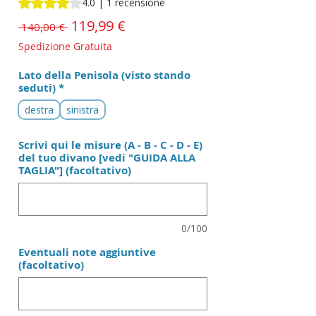
Sulla base di 1 recensione, la valutazione è 4.0 su cinque st
4.0 | 1 recensione
Prezzo
119,99 €
Prezzo
 140,00 € 
scontato
regolare
Spedizione Gratuita
Lato della Penisola (visto stando
seduti)
*
destra
sinistra
Scrivi qui le misure (A - B - C - D - E)
del tuo divano [vedi "GUIDA ALLA
TAGLIA"] (facoltativo)
0/100
Eventuali note aggiuntive
(facoltativo)