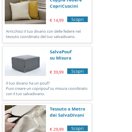
CopriCuscini
Scopri
€ 14,99
Arricchisci il tuo divano con delle federe nel
tessuto coordinato del tuo salvadivano.
SalvaPouf
su Misura
Scopri
€ 39,99
Il tuo divano ha un pouf?
Puoi creare un copripouf su misura coordinato
con il tuo salvadivano.
Tessuto a Metro
dei SalvaDivani
Scopri
€ 29,99