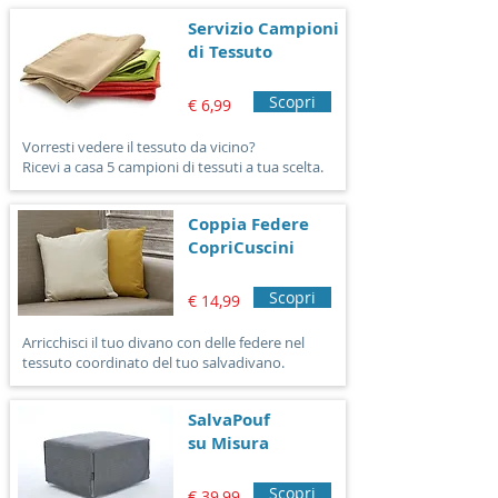
TRATTAMENTO IMPERMEABILE:
Servizio Campioni
Dopo il lavaggio si consiglia di
di Tessuto
stirare il tessuto al rovescio per
Scopri
riattivare il trattamento
€ 6,99
impermeabile.
Vorresti vedere il tessuto da vicino?
CONSIGLI DI MANUTENZIONE:
Ricevi a casa 5 campioni di tessuti a tua scelta.
Non lavare con detersivi
aggressivi o molto forti.
Coppia Federe
CopriCuscini
Scopri
€ 14,99
Arricchisci il tuo divano con delle federe nel
tessuto coordinato del tuo salvadivano.
SalvaPouf
su Misura
Scopri
€ 39,99