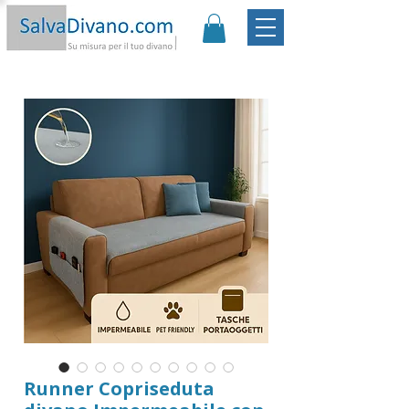
Promo:
Sconto -20€ | Spedizione Gratis
|
Garanzia
Soddisfatto o Rimborsato |
Scopri
Runner Copriseduta