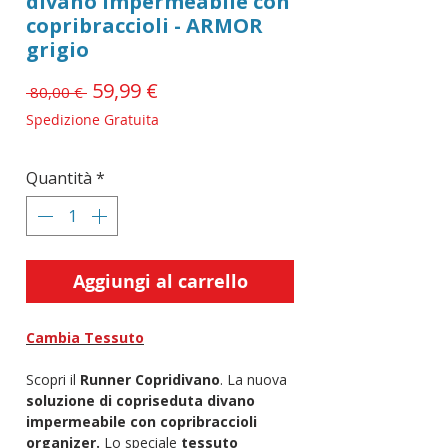
divano Impermeabile con
copribraccioli - ARMOR
grigio
Prezzo
59,99 €
Prezzo
 80,00 € 
scontato
regolare
Spedizione Gratuita
Quantità
*
Aggiungi al carrello
Cambia Tessuto
Scopri il
Runner Copridivano
. La nuova
soluzione di copriseduta divano
impermeabile con copribraccioli
organizer.
Lo speciale
tessuto