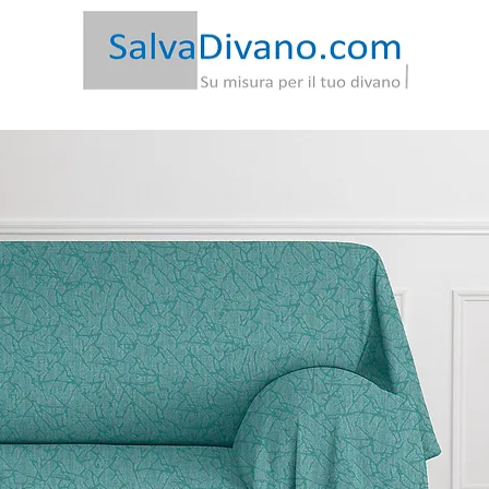
-20€ | Spedizione Gratis
|
Garanzia
Soddisfatto o Rimb