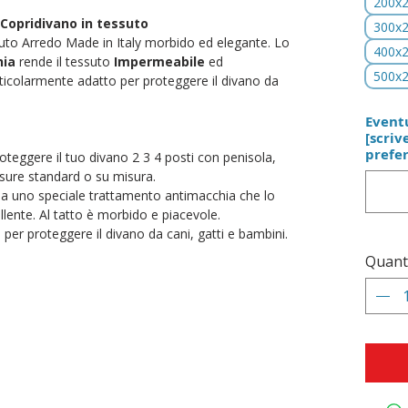
200x
 Copridivano in tessuto
300x
suto Arredo Made in Italy morbido ed elegante. Lo
400x
hia
rende il tessuto
Impermeabile
ed
500x
ticolarmente adatto per proteggere il divano da
Eventu
[scriv
prefer
roteggere il tuo divano 2 3 4 posti con penisola,
sure standard o su misura.
 ha uno speciale trattamento antimacchia che lo
lente. Al tatto è morbido e piacevole.
: per proteggere il divano da cani, gatti e bambini.
Quant