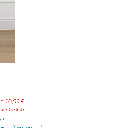
Prezzo
69,99 €
Prezzo
 € 
scontato
regolare
ione Gratuita
a
*