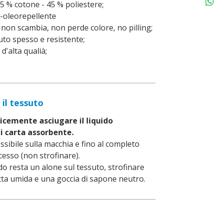
5 % cotone - 45 % poliestere;
-oleorepellente
non scambia, non perde colore, no pilling;
to spesso e resistente;
d'alta qualià;
 il tessuto
cemente asciugare il liquido
i carta assorbente.
ossibile sulla macchia e fino al completo
cesso (non strofinare).
do resta un alone sul tessuto, strofinare
a umida e una goccia di sapone neutro.