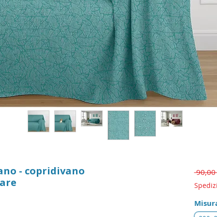
ano - copridivano
 90,00
mare
Spediz
Misur