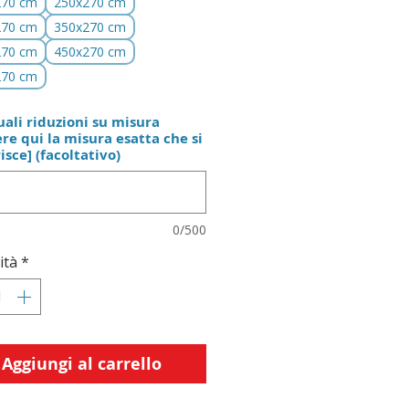
270 cm
250x270 cm
270 cm
350x270 cm
270 cm
450x270 cm
270 cm
ali riduzioni su misura
ere qui la misura esatta che si
isce] (facoltativo)
0/500
ità
*
Aggiungi al carrello