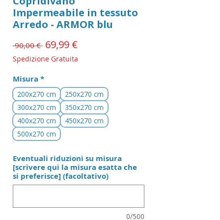
Copridivano
Impermeabile in tessuto
Arredo - ARMOR blu
Prezzo
69,99 €
Prezzo
 90,00 € 
scontato
regolare
Spedizione Gratuita
Misura
*
200x270 cm
250x270 cm
300x270 cm
350x270 cm
400x270 cm
450x270 cm
500x270 cm
Eventuali riduzioni su misura
[scrivere qui la misura esatta che
si preferisce] (facoltativo)
0/500