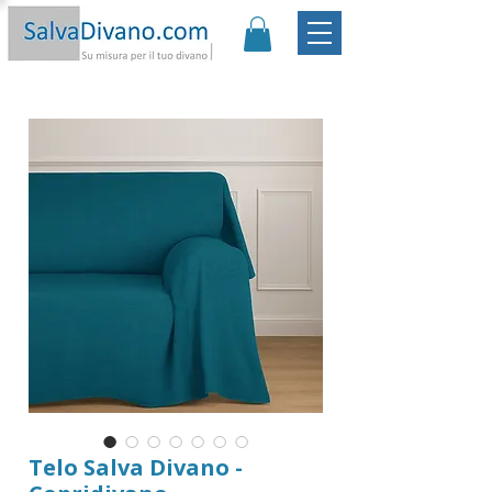
Promo:
Sconto -20€ | Spedizione Gratis
|
Garanzia
Soddisfatto o Rimborsato |
Scopri
Telo Salva Divano -