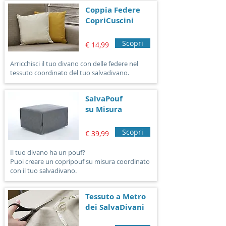
aggressivi o molto forti.
Coppia Federe
CopriCuscini
Scopri
€ 14,99
Arricchisci il tuo divano con delle federe nel
tessuto coordinato del tuo salvadivano.
SalvaPouf
su Misura
Scopri
€ 39,99
Il tuo divano ha un pouf?
Puoi creare un copripouf su misura coordinato
con il tuo salvadivano.
Tessuto a Metro
dei SalvaDivani