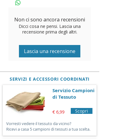
(impermeabile ed idrorepellente)
COMPOSIZIONE:
55 % cotone -
45 % poliestere
Non ci sono ancora recensioni
CARATTERISTICHE:
Alta qualità.
Dicci cosa ne pensi. Lascia una
Resistente agli strappi, non
recensione prima degli altri.
scambia, non perde colore, no
pilling. - Peso: 280 grs/mq
Lascia una recensione
PRODOTTO:
Made in Italy
MODALITA' DI LAVAGGIO:
Lavabile in lavatrice a 30° - E'
SERVIZI E ACCESSORI COORDINATI
possibile usare l'asciugatrice.
TRATTAMENTO
Servizio Campioni
IMPERMEABILE:
Dopo il lavaggio
di Tessuto
si consiglia di stirare il tessuto al
Scopri
rovescio per riattivare il
€ 6,99
trattamento impermeabile.
Vorresti vedere il tessuto da vicino?
CONSIGLI DI MANUTENZIONE:
Ricevi a casa 5 campioni di tessuti a tua scelta.
Non lavare con detersivi