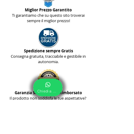
Miglior Prezzo Garantito
Ti garantiamo che su questo sito troverai
sempre il miglior prezzo!
Spedizione sempre Gratis
Consegna gratuita, tracciabile e gestibile in
autonomia.
Chiedi a Noi
Garanzia Soddisfatto o Rimborsato
Il prodotto non soddisfa le tue aspettative?
Ti Rimborsiamo!
Pagamento alla Consegna