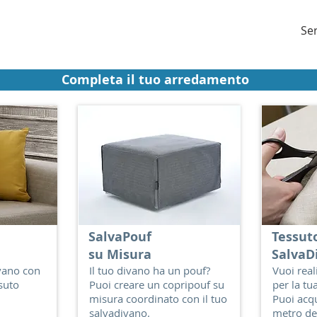
Ser
Completa il tuo arredamento
SalvaPouf
Tessut
su Misura
SalvaD
ivano con
Il tuo divano ha un pouf?
Vuoi real
suto
Puoi creare un copripouf su
per la tu
misura coordinato con il tuo
Puoi acqu
salvadivano.
metro dei