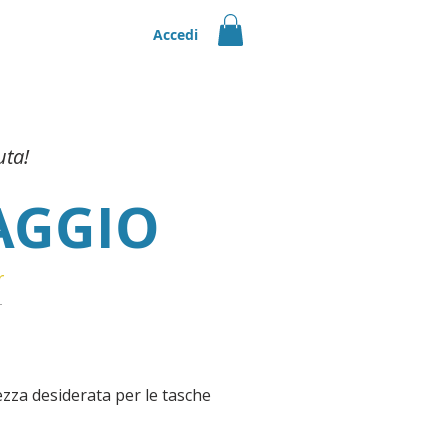
Accedi
orsato |
Scopri
uta!
AGGIO
r
tezza desiderata per le tasche