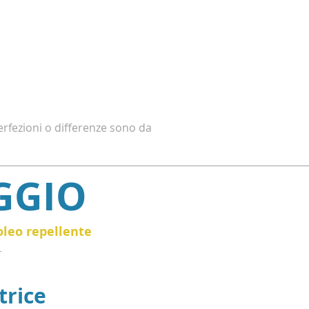
erfezioni o differenze sono da
GGIO
leo repellente
trice