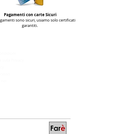
Pagamenti con carte Sicuri
agamenti sono sicuri, usiamo solo certificati
garantiti.
Condizioni ed uso
________________________​
ondizioni
 sulla Privacy
icy
recesso
 noi