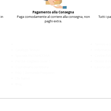
Pagamento alla Consegna
 in
Paga comodamente al corriere alla consegna, non
Tutti i p
paghi extra.
Informazioni
________________________​
Recensioni e Foto dai clienti
Termini e c
Catalogo Tessuti
Informativa
Speciale ANTIMACCHIA
Cookie Pol
Perchè scegliere cover
?
Diritto di 
Copridivano su Misura
Lavora con
FAQ | Domande Frequenti
Chi Siamo
Blog
ra per il tuo divano