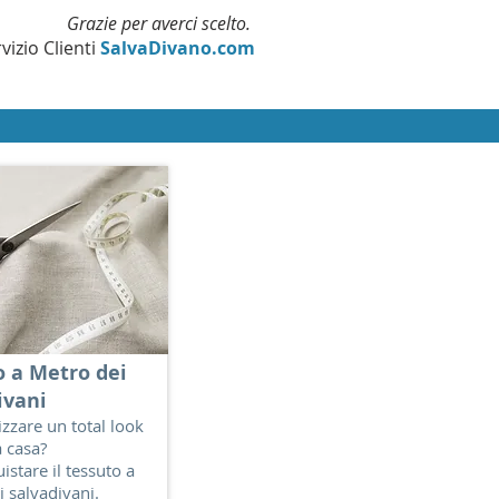
Grazie per averci scelto.
vizio Clienti
SalvaDivano.com
o a Metro dei
ivani
izzare un total look
a casa?
istare il tessuto a
 salvadivani.