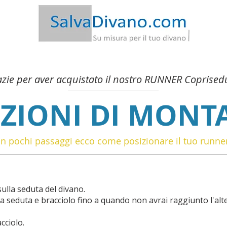
-20€ | Spedizione Gratis
|
Garanzia
Soddisfatto o Rimb
zie per aver acquistato il nostro RUNNER Coprised
UZIONI DI MONT
In pochi passaggi ecco come posizionare il tuo runne
ulla seduta del divano.
 tra seduta e bracciolo fino a quando non avrai raggiunto l'al
cciolo.