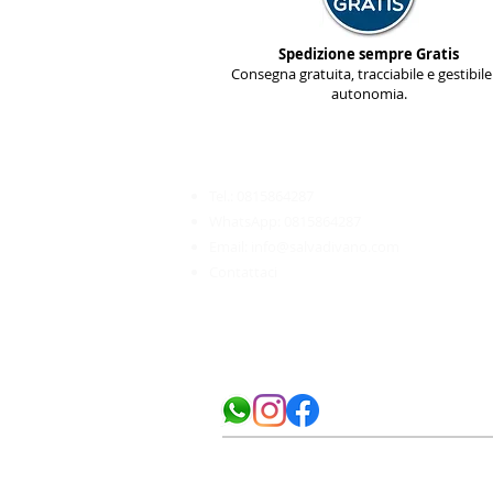
Spedizione sempre Gratis
Consegna gratuita, tracciabile e gestibile
autonomia.
Servizio Clienti
________________________​
Tel.:
0815864287
WhatsApp:
0815864287
Email:
info@salvadivano.com
Contattaci
SalvaDivano.com
| Il Salvadivano su misu