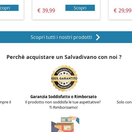
copri
Scopri
€ 39,99
€ 29,99
Scopri tutti i nostri prodotti
Perchè acquistare un Salvadivano con noi ?
Garanzia Soddisfatto o Rimborsato
mpre il
Il prodotto non soddisfa le tue aspettative?
Solo con 
Ti Rimborsiamo!