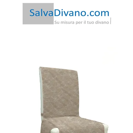
-20€ | Spedizione Gratis
|
Garanzia
Soddisfatto o Rimb