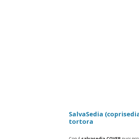
SalvaSedia (coprised
tortora
Con il
salvasedia COVER
puoi pro