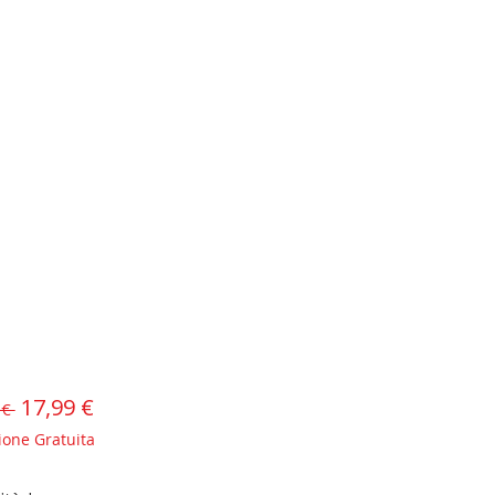
Prezzo
17,99 €
Prezzo
 € 
scontato
regolare
ione Gratuita