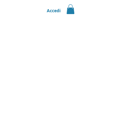
Accedi
orsato |
Scopri