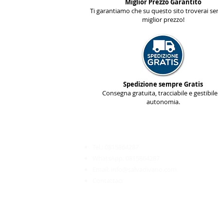
Miglior Prezzo Garantito
Ti garantiamo che su questo sito troverai se
miglior prezzo!
Spedizione sempre Gratis
Consegna gratuita, tracciabile e gestibile
autonomia.
Servizio Clienti
________________________​
Tel.:
0815864287
WhatsApp:
0815864287
Email:
info@salvadivano.com
Contattaci