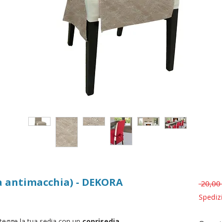
ia antimacchia) - DEKORA
 20,00
Spediz
tegge la tua sedia con un
coprisedia