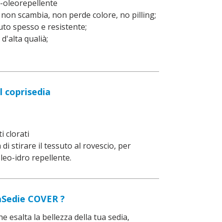
-oleorepellente
non scambia, non perde colore, no pilling;
to spesso e resistente;
d'alta qualià;
l coprisedia
i clorati
 di stirare il tessuto al rovescio, per
oleo-idro repellente.
vaSedie COVER ?
e esalta la bellezza della tua sedia,