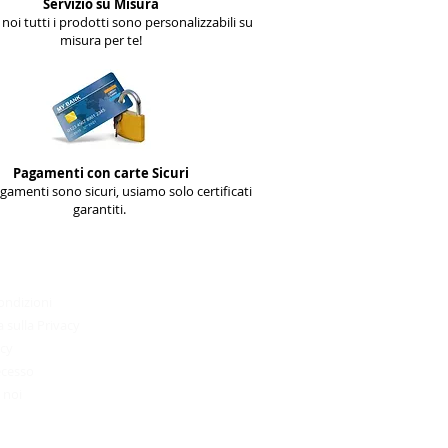
Servizio su Misura
noi tutti i prodotti sono personalizzabili su
misura per te!
Pagamenti con carte Sicuri
agamenti sono sicuri, usiamo solo certificati
garantiti.
Condizioni ed uso
________________________​
ondizioni
 sulla Privacy
icy
recesso
 noi