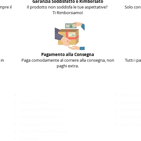
Garanzia Soddisfatto o Rimborsato
mpre il
Il prodotto non soddisfa le tue aspettative?
Solo con 
Ti Rimborsiamo!
Pagamento alla Consegna
 in
Paga comodamente al corriere alla consegna, non
Tutti i p
paghi extra.
Informazioni
________________________​
Recensioni e Foto dai clienti
Termini e c
Catalogo Tessuti
Informativa
Speciale ANTIMACCHIA
Cookie Pol
Perchè scegliere cover
?
Diritto di 
Copridivano su Misura
Lavora con
FAQ | Domande Frequenti
Chi Siamo