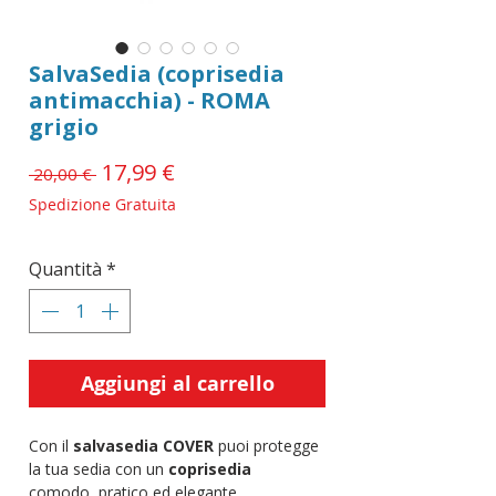
SalvaSedia (coprisedia
antimacchia) - ROMA
grigio
Prezzo
17,99 €
Prezzo
 20,00 € 
scontato
regolare
Spedizione Gratuita
Quantità
*
Aggiungi al carrello
Con il
salvasedia COVER
puoi protegge
la tua sedia con un
coprisedia
comodo,
pratico ed elegante.