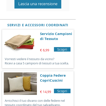
Lascia una recensione
Prodotto Made in Italy !
SERVIZI E ACCESSORI COORDINATI
Servizio Campioni
di Tessuto
Scopri
€ 6,99
Vorresti vedere il tessuto da vicino?
Ricevi a casa 5 campioni di tessuti a tua scelta.
Coppia Federe
CopriCuscini
Scopri
€ 14,99
Arricchisci il tuo divano con delle federe nel
tessuto coordinato del tuo salvadivano.