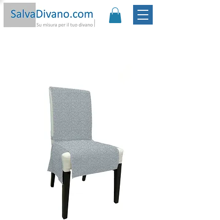
Promo:
Sconto -20€ | Spedizione Gratis
|
Garanzia
Soddisfatto o Rimborsato |
Scopri