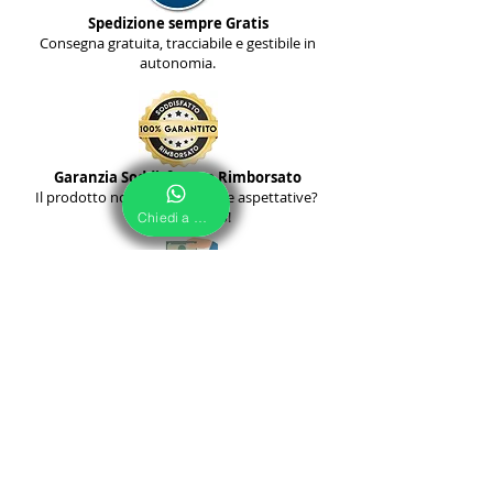
Spedizione sempre Gratis
Consegna gratuita, tracciabile e gestibile in
autonomia.
Garanzia Soddisfatto o Rimborsato
Il prodotto non soddisfa le tue aspettative?
Ti Rimborsiamo!
Chiedi a Noi
Pagamento alla Consegna
Paga comodamente al corriere alla consegna,
non paghi extra.
Servizio su Misura
Solo con noi tutti i prodotti sono